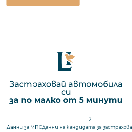
Застраховай автомобила
си
за
по
малко
от
5
минути
Данни за МПС
Данни на кандидата за застрахов