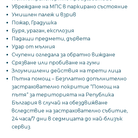
Увреждане на МПС в паркирано състояние
Умишлен палеж и взрив
Пожар, Градушка
Буря, ураган, експлозия
Падащи предмети, дървета
Удар от мълния
Счупени огледала за обратно виждане
Срязване или пробиване на гуми
Злоумишлени действия на трети лица
Пътна помощ – Безплатно допълнително
застрахователно покритие “Помощ на
пътя“ за територията на Република
България в случай на обездвижване
вследствие на застрахователно събитие,
24 часа/7 дни в седмицата до най-близък
сервиз.