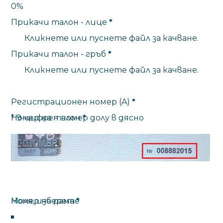
0%
Прикачи талон - лице
*
Кликнете или пуснете файл за качване.
Прикачи талон - гръб
*
Кликнете или пуснете файл за качване.
Регистрационен номер (A)
*
Номер на талон
* 9-цифрен номер долу
*
в
дясно
Номер на рама
*