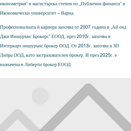
иконометрия“ и магистърска степен по „Публични финанси“ в
Икономически университет – Варна.
Професионалната ѝ кариера започва от 2007 година в „Ай енд
Джи Иншурънс Брокерс“ ЕООД, през 2010г. започва в
Интеркарт иншурънс брокер ООД. От 2013г. започва в ЗП
Либра ООД, като застрахователен брокер. И през 2025г. е
назначена в Либерти брокер ЕООД.