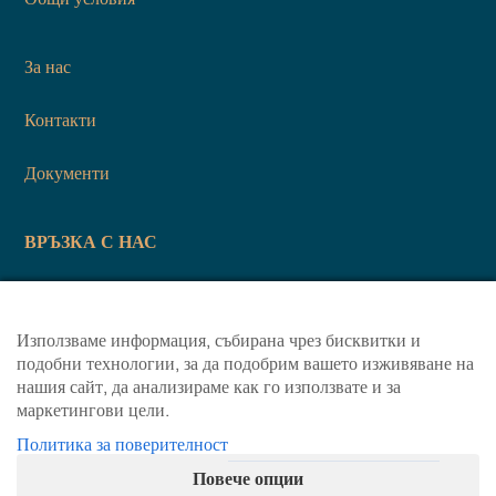
За нас
Контакти
Документи
ВРЪЗКА С НАС
info@libertybrokerbg.com
Използваме информация, събирана чрез бисквитки и
+359 879 679495
подобни технологии, за да подобрим вашето изживяване на
нашия сайт, да анализираме как го използвате и за
маркетингови цели.
Политика за поверителност
© 2024 Liberty Broker.
Всички права запазени
Повече опции