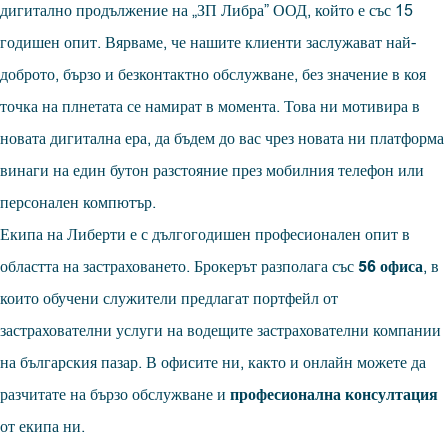
дигитално продължение на „ЗП Либра” ООД, който е със 15
годишен опит. Вярваме, че нашите клиенти заслужават най-
доброто, бързо и безконтактно обслужване, без значение в коя
точка на плнетата се намират в момента. Това ни мотивира в
новата дигитална ера, да бъдем до вас чрез новата ни платформа
винаги на един бутон разстояние през мобилния телефон или
персонален компютър.
Екипа на Либерти е с дългогодишен професионален опит в
областта на застраховането. Брокерът разполага със
56 офиса
, в
които обучени служители предлагат портфейл от
застрахователни услуги на водещите застрахователни компании
на българския пазар. В офисите ни, както и онлайн можете да
разчитате на бързо обслужване и
професионална консултация
от екипа ни.